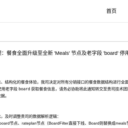
首页
食全面升级至全新 'Meals' 节点及老字段 'board' 
准、结构化的餐食体验，我司决定对所有分销接口的餐食数据结构进行全
使用老字段
board
 获取餐食信息，
请务必协助将此通知转交至贵司技术团队
数据。
比，及时调整贵司的数据解析逻辑：
oard节点、rateplan节点（
BoardFilter直接下线
、
Board则替换成meal