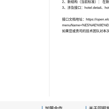
2、新结构（当前标准）
： 在
3、涉及接口：
hotel.detail、hot
接口文档地址：https://open.elong.
menuName=%E5%AE%9E%E
如果您或贵司的技术团队对本
加盟合作
关于同程