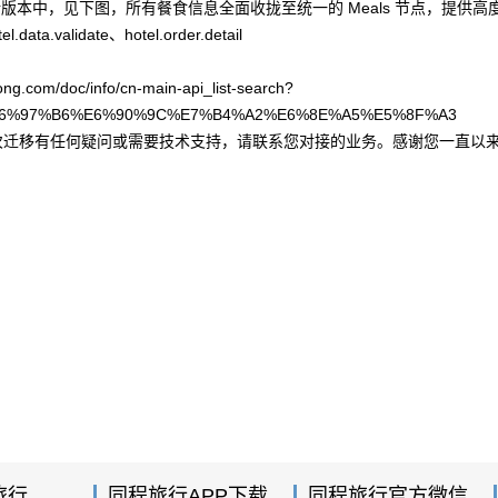
新版本中，见下图，所有餐食信息全面收拢至统一的 Meals 节点，提供
el.data.validate、hotel.order.detail
com/doc/info/cn-main-api_list-search?
6%97%B6%E6%90%9C%E7%B4%A2%E6%8E%A5%E5%8F%A3
次迁移有任何疑问或需要技术支持，请联系您对接的业务。感谢您一直以
旅行
同程旅行APP下载
同程旅行官方微信